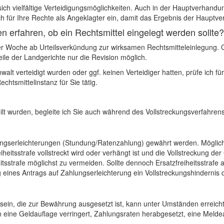
ich vielfältige Verteidigungsmöglichkeiten. Auch in der Hauptverhandun
h für Ihre Rechte als Angeklagter ein, damit das Ergebnis der Hauptver
en erfahren, ob ein Rechtsmittel eingelegt werden sollte?
iner Woche ab Urteilsverkündung zur wirksamen Rechtsmitteleinlegung. G
ile der Landgerichte nur die Revision möglich.
t verteidigt wurden oder ggf. keinen Verteidiger hatten, prüfe ich für
chtsmittelinstanz für Sie tätig.
eilt wurden, begleite ich Sie auch während des Vollstreckungsverfahrens
ungserleichterungen (Stundung/Ratenzahlung) gewährt werden. Möglich 
heitsstrafe vollstreckt wird oder verhängt ist und die Vollstreckung der
eitsstrafe möglichst zu vermeiden. Sollte dennoch Ersatzfreiheitsstraf
 eines Antrags auf Zahlungserleichterung ein Vollstreckungshindernis dar
en sein, die zur Bewährung ausgesetzt ist, kann unter Umständen erreic
eine Geldauflage verringert, Zahlungsraten herabgesetzt, eine Melde