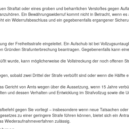
uen Straftat oder eines groben und beharrlichen Verstoßes gegen Au
ch anzuhören. Ein Bewährungswiderruf kommt nicht in Betracht, wenn es
eht ein Widerrufsbeschluss und ein gegebenenfalls ergangener Sicheru
kung der Freiheitsstrafe eingeleitet. Ein Aufschub ist bei Vollzugsuntau
ichen Gründen Strafunterbrechung beantragen. Gegebenenfalls kann eine
rbüßt wurde, kann möglicherweise die Vollstreckung der noch offenen St
en, sobald zwei Drittel der Strafe verbüßt sind oder wenn die Hälfte e
 das Gericht von Amts wegen über die Aussetzung, wenn 15 Jahre verbüß
ilten und dessen Verhalten und Entwicklung im Strafvollzug sowie die 
trafbefehl gegen Sie vorliegt – insbesondere wenn neue Tatsachen oder
esetzes zu einer geringere Strafe führen können, bietet sich ein An
t das Wiederaufnahmeverfahren zulässig.