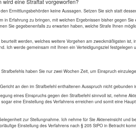
 wird eine Straftat vorgeworfen?
en Ermittlungsbehörden keine Aussagen. Setzen Sie sich statt desse
m in Erfahrung zu bringen, mit welchen Ergebnissen bisher gegen Sie er
en Sie gegebenenfalls zu erwarten haben, welche Strafe Ihnen möglic
 beurteilt werden, welches weitere Vorgehen am zweckmäßigsten ist, 
ind. Ich werde gemeinsam mit Ihnen ein Verteidigungsziel festgelegen u
s Strafbefehls haben Sie nur zwei Wochen Zeit, um Einspruch einzulege
s Gericht an den im Strafbefehl enthaltenen Ausspruch nicht gebunden 
legung eines Einspruchs gegen den Strafbefehl sinnvoll ist, nehme Akte
ich sogar eine Einstellung des Verfahrens erreichen und somit eine Hau
Gelegenheit zur Stellungnahme. Ich nehme für Sie Akteneinsicht und be
vorläufige Einstellung des Verfahrens nach § 205 StPO in Betracht komm