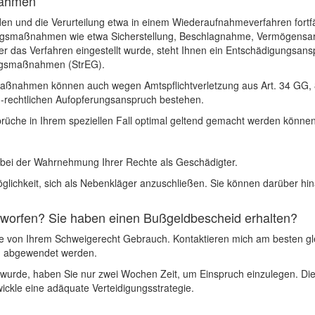
nahmen
urden und die Verurteilung etwa in einem Wiederaufnahmeverfahren fortf
ngsmaßnahmen wie etwa Sicherstellung, Beschlagnahme, Vermögensarre
er das Verfahren eingestellt wurde, steht Ihnen ein Entschädigungsan
ungsmaßnahmen (StrEG).
maßnahmen können auch wegen Amtspflichtverletzung aus Art. 34 GG, 
h-rechtlichen Aufopferungsanspruch bestehen.
rüche in Ihrem speziellen Fall optimal geltend gemacht werden können
ie bei der Wahrnehmung Ihrer Rechte als Geschädigter.
öglichkeit, sich als Nebenkläger anzuschließen. Sie können darüber 
eworfen? Sie haben einen Bußgeldbescheid erhalten?
e von Ihrem Schweigerecht Gebrauch. Kontaktieren mich am besten gl
ch abgewendet werden.
wurde, haben Sie nur zwei Wochen Zeit, um Einspruch einzulegen. Dies 
ickle eine adäquate Verteidigungsstrategie.